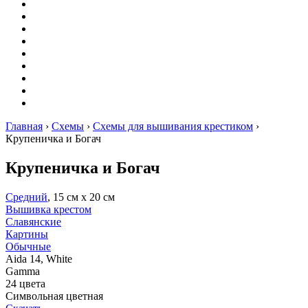
Вышивание
Оригами
Декупаж
Квиллинг
Пирография
Фелтинг
Схемы
Рейтинги
Сервисы
Главная
›
Схемы
›
Схемы для вышивания крестиком
›
Крупеничка и Богач
Крупеничка и Богач
Средний
, 15 см х 20 см
Вышивка крестом
Славянские
Картины
Обычные
Aida 14, White
Gamma
24 цвета
Символьная цветная