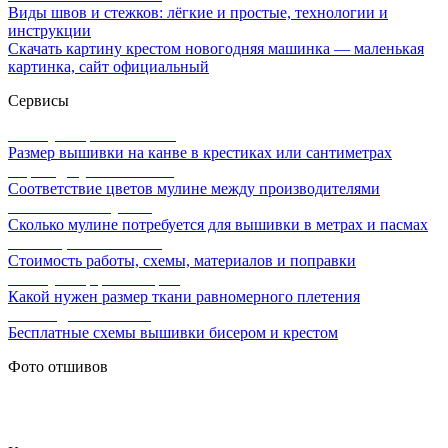
Виды швов и стежков: лёгкие и простые, технологии и
инструкции
Скачать картину крестом новогодняя машинка — маленькая
картинка, сайт официальный
Сервисы
Калькулятор канвы Aida
Размер вышивки на канве в крестиках или сантиметрах
Перевод мулине онлайн
Соответствие цветов мулине между производителями
Расчет ниток мулине
Сколько мулине потребуется для вышивки в метрах и пасмах
Расчет цены вышивки
Стоимость работы, схемы, материалов и поправки
Калькулятор равномерки
Какой нужен размер ткани равномерного плетения
Схемы для вышивки
Бесплатные схемы вышивки бисером и крестом
Фото отшивов