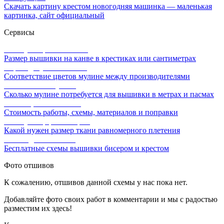
Скачать картину крестом новогодняя машинка — маленькая
картинка, сайт официальный
Сервисы
Калькулятор канвы Aida
Размер вышивки на канве в крестиках или сантиметрах
Перевод мулине онлайн
Соответствие цветов мулине между производителями
Расчет ниток мулине
Сколько мулине потребуется для вышивки в метрах и пасмах
Расчет цены вышивки
Стоимость работы, схемы, материалов и поправки
Калькулятор равномерки
Какой нужен размер ткани равномерного плетения
Схемы для вышивки
Бесплатные схемы вышивки бисером и крестом
Фото отшивов
К сожалению, отшивов данной схемы у нас пока нет.
Добавляйте фото своих работ в комментарии и мы с радостью
разместим их здесь!