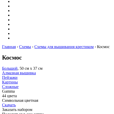
Вышивание
Оригами
Декупаж
Квиллинг
Пирография
Фелтинг
Схемы
Рейтинги
Сервисы
Главная
›
Схемы
›
Схемы для вышивания крестиком
›
Космос
Космос
Большой
, 50 см х 37 см
Алмазная вышивка
Пейзажи
Картины
Сложные
Gamma
44 цвета
Символьная цветная
Скачать
Заказать набором