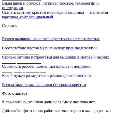
Виды швов и стежков: лёгкие и простые, технологии и
инструкции
Скачать картину крестом новогодняя машинка — маленькая
картинка, сайт официальный
Сервисы
Калькулятор канвы Aida
Размер вышивки на канве в крестиках или сантиметрах
Перевод мулине онлайн
Соответствие цветов мулине между производителями
Расчет ниток мулине
Сколько мулине потребуется для вышивки в метрах и пасмах
Расчет цены вышивки
Стоимость работы, схемы, материалов и поправки
Калькулятор равномерки
Какой нужен размер ткани равномерного плетения
Схемы для вышивки
Бесплатные схемы вышивки бисером и крестом
Фото отшивов
К сожалению, отшивов данной схемы у нас пока нет.
Добавляйте фото своих работ в комментарии и мы с радостью