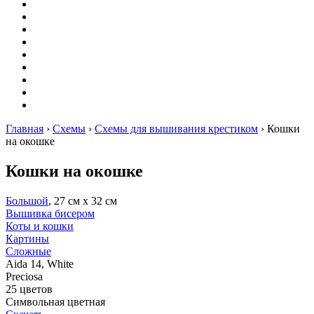
Вышивание
Оригами
Декупаж
Квиллинг
Пирография
Фелтинг
Схемы
Рейтинги
Сервисы
Главная
›
Схемы
›
Схемы для вышивания крестиком
›
Кошки
на окошке
Кошки на окошке
Большой
, 27 см х 32 см
Вышивка бисером
Коты и кошки
Картины
Сложные
Aida 14, White
Preciosa
25 цветов
Символьная цветная