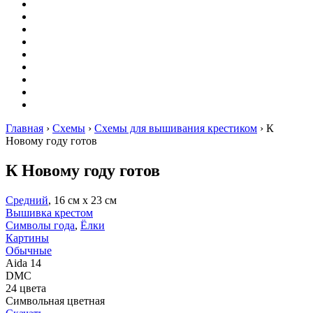
Вышивание
Оригами
Декупаж
Квиллинг
Пирография
Фелтинг
Схемы
Рейтинги
Сервисы
Главная
›
Схемы
›
Схемы для вышивания крестиком
›
К
Новому году готов
К Новому году готов
Средний
, 16 см х 23 см
Вышивка крестом
Символы года
,
Ёлки
Картины
Обычные
Aida 14
DMC
24 цвета
Символьная цветная