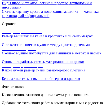
Виды швов и стежков: лёгкие и простые, технологии и
инструкции
Скачать картину крестом новогодняя машинка — маленькая
картинка, сайт официальный
Сервисы
Калькулятор канвы Aida
Размер вышивки на канве в крестиках или сантиметрах
Перевод мулине онлайн
Соответствие цветов мулине между производителями
Расчет ниток мулине
Сколько мулине потребуется для вышивки в метрах и пасмах
Расчет цены вышивки
Стоимость работы, схемы, материалов и поправки
Калькулятор равномерки
Какой нужен размер ткани равномерного плетения
Схемы для вышивки
Бесплатные схемы вышивки бисером и крестом
Фото отшивов
К сожалению, отшивов данной схемы у нас пока нет.
Добавляйте фото своих работ в комментарии и мы с радостью