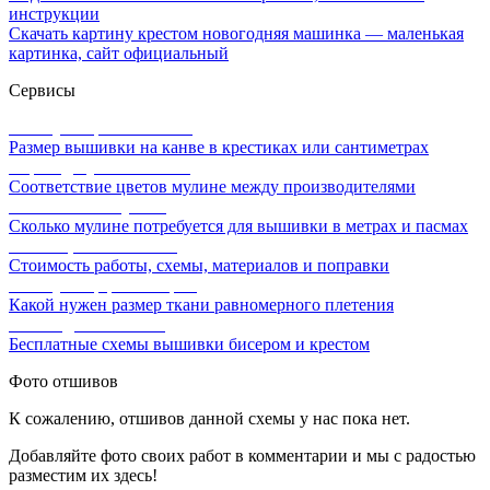
инструкции
Скачать картину крестом новогодняя машинка — маленькая
картинка, сайт официальный
Сервисы
Калькулятор канвы Aida
Размер вышивки на канве в крестиках или сантиметрах
Перевод мулине онлайн
Соответствие цветов мулине между производителями
Расчет ниток мулине
Сколько мулине потребуется для вышивки в метрах и пасмах
Расчет цены вышивки
Стоимость работы, схемы, материалов и поправки
Калькулятор равномерки
Какой нужен размер ткани равномерного плетения
Схемы для вышивки
Бесплатные схемы вышивки бисером и крестом
Фото отшивов
К сожалению, отшивов данной схемы у нас пока нет.
Добавляйте фото своих работ в комментарии и мы с радостью
разместим их здесь!