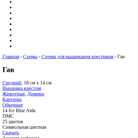
Вышивание
Оригами
Декупаж
Квиллинг
Пирография
Фелтинг
Схемы
Рейтинги
Сервисы
Главная
›
Схемы
›
Схемы для вышивания крестиком
›
Гав
Гав
Средний
, 18 см х 14 см
Вышивка крестом
Животные
,
Домики
Картины
Обычные
14 Ice Blue Aida
DMC
25 цветов
Символьная цветная
Скачать