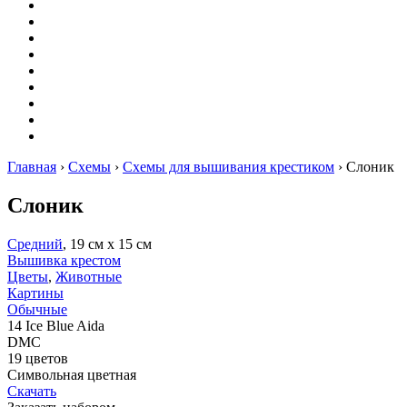
Вышивание
Оригами
Декупаж
Квиллинг
Пирография
Фелтинг
Схемы
Рейтинги
Сервисы
Главная
›
Схемы
›
Схемы для вышивания крестиком
›
Слоник
Слоник
Средний
, 19 см х 15 см
Вышивка крестом
Цветы
,
Животные
Картины
Обычные
14 Ice Blue Aida
DMC
19 цветов
Символьная цветная
Скачать