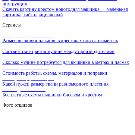
инструкции
Скачать картину крестом новогодняя машинка — маленькая
картинка, сайт официальный
Сервисы
Калькулятор канвы Aida
Размер вышивки на канве в крестиках или сантиметрах
Перевод мулине онлайн
Соответствие цветов мулине между производителями
Расчет ниток мулине
Сколько мулине потребуется для вышивки в метрах и пасмах
Расчет цены вышивки
Стоимость работы, схемы, материалов и поправки
Калькулятор равномерки
Какой нужен размер ткани равномерного плетения
Схемы для вышивки
Бесплатные схемы вышивки бисером и крестом
Фото отшивов