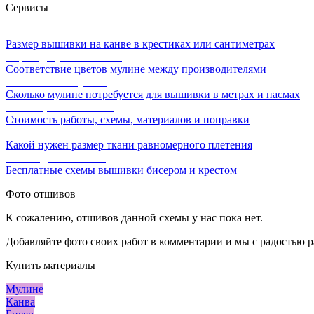
Сервисы
Калькулятор канвы Aida
Размер вышивки на канве в крестиках или сантиметрах
Перевод мулине онлайн
Соответствие цветов мулине между производителями
Расчет ниток мулине
Сколько мулине потребуется для вышивки в метрах и пасмах
Расчет цены вышивки
Стоимость работы, схемы, материалов и поправки
Калькулятор равномерки
Какой нужен размер ткани равномерного плетения
Схемы для вышивки
Бесплатные схемы вышивки бисером и крестом
Фото отшивов
К сожалению, отшивов данной схемы у нас пока нет.
Добавляйте фото своих работ в комментарии и мы с радостью р
Купить материалы
Мулине
Канва