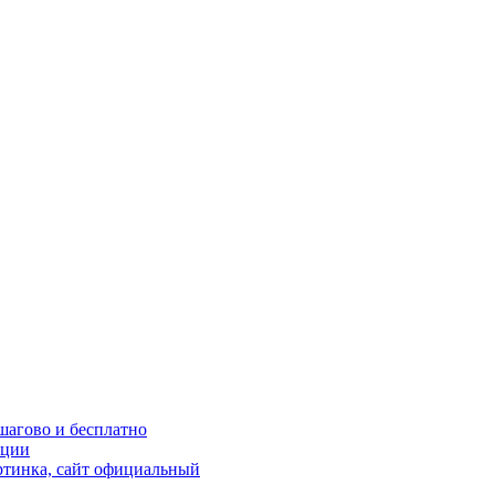
шагово и бесплатно
кции
ртинка, сайт официальный