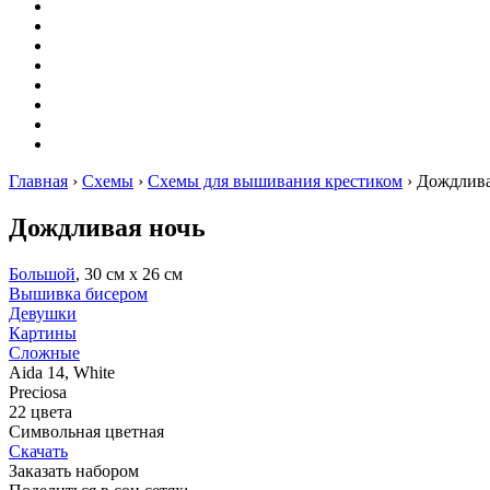
Оригами
Декупаж
Квиллинг
Пирография
Фелтинг
Схемы
Рейтинги
Сервисы
Главная
›
Схемы
›
Схемы для вышивания крестиком
›
Дождлива
Дождливая ночь
Большой
, 30 см х 26 см
Вышивка бисером
Девушки
Картины
Сложные
Aida 14, White
Preciosa
22 цвета
Символьная цветная
Скачать
Заказать набором