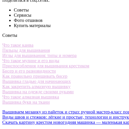
Поделиться в соц.сетях:
Советы
Сервисы
Фото отшивов
Купить материалы
Советы
Что такое канва
Пяльцы для вышивания
Иглы для вышивания: типы и номера
Что такое мулине и его виды
Приспособления для вышивания крестиком
Бисер и его разновидности
Как правильно пришивать бисер
Вышивка гладью для начинающих
Как закрепить алмазную вышивку
Вышивка на одежде своими руками
Что такое алмазная вышивка
Вышивка букв на ткани
Вышиваем мозаику из пайеток и страз: ручной мастер-класс по
Виды швов и стежков: лёгкие и простые, технологии и инстру
Скачать картину крестом новогодняя машинка — маленькая ка