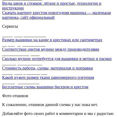
Виды швов и стежков: лёгкие и простые, технологии и
инструкции
Скачать картину крестом новогодняя машинка — маленькая
картинка, сайт официальный
Сервисы
Калькулятор канвы Aida
Размер вышивки на канве в крестиках или сантиметрах
Перевод мулине онлайн
Соответствие цветов мулине между производителями
Расчет ниток мулине
Сколько мулине потребуется для вышивки в метрах и пасмах
Расчет цены вышивки
Стоимость работы, схемы, материалов и поправки
Калькулятор равномерки
Какой нужен размер ткани равномерного плетения
Схемы для вышивки
Бесплатные схемы вышивки бисером и крестом
Фото отшивов
К сожалению, отшивов данной схемы у нас пока нет.
Добавляйте фото своих работ в комментарии и мы с радостью