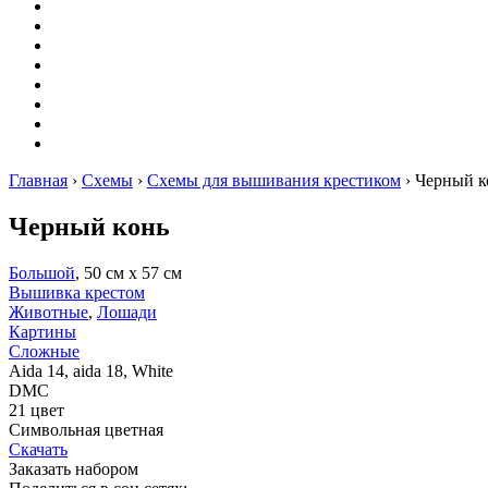
Оригами
Декупаж
Квиллинг
Пирография
Фелтинг
Схемы
Рейтинги
Сервисы
Главная
›
Схемы
›
Схемы для вышивания крестиком
›
Черный к
Черный конь
Большой
, 50 см х 57 см
Вышивка крестом
Животные
,
Лошади
Картины
Сложные
Aida 14, aida 18, White
DMC
21 цвет
Символьная цветная
Скачать
Заказать набором