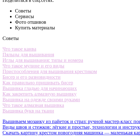
Поделиться в соц.сетях:
Советы
Сервисы
Фото отшивов
Купить материалы
Советы
Что такое канва
Пяльцы для вышивания
Иглы для вышивания: типы и номера
Что такое мулине и его виды
Приспособления для вышивания крестиком
Бисер и его разновидности
Как правильно пришивать бисер
Вышивка гладью для начинающих
Как закрепить алмазную вышивку
Вышивка на одежде своими руками
Что такое алмазная вышивка
Вышивка букв на ткани
Вышиваем мозаику из пайеток и страз: ручной мастер-класс по
Виды швов и стежков: лёгкие и простые, технологии и инстру
Скачать картину крестом новогодняя машинка — маленькая ка