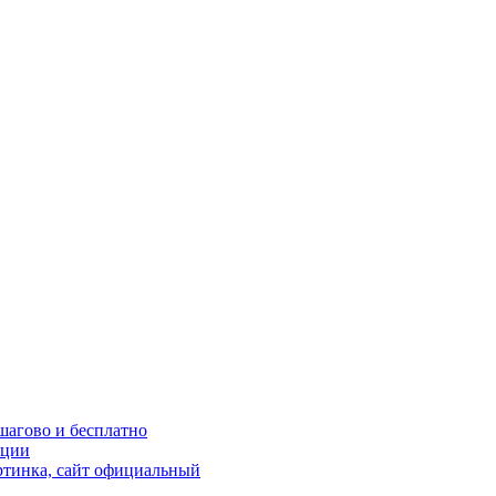
шагово и бесплатно
кции
ртинка, сайт официальный