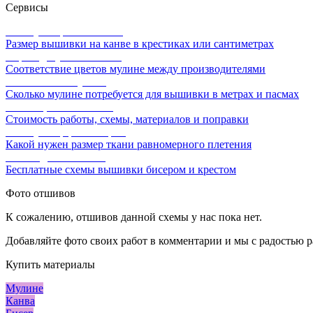
Сервисы
Калькулятор канвы Aida
Размер вышивки на канве в крестиках или сантиметрах
Перевод мулине онлайн
Соответствие цветов мулине между производителями
Расчет ниток мулине
Сколько мулине потребуется для вышивки в метрах и пасмах
Расчет цены вышивки
Стоимость работы, схемы, материалов и поправки
Калькулятор равномерки
Какой нужен размер ткани равномерного плетения
Схемы для вышивки
Бесплатные схемы вышивки бисером и крестом
Фото отшивов
К сожалению, отшивов данной схемы у нас пока нет.
Добавляйте фото своих работ в комментарии и мы с радостью р
Купить материалы
Мулине
Канва