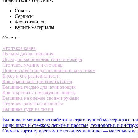
Поделиться в соц.сетях:
Советы
Сервисы
Фото отшивов
Купить материалы
Советы
Что такое канва
Пяльцы для вышивания
Иглы для вышивания: типы и номера
Что такое мулине и его виды
Приспособления для вышивания крестиком
Бисер и его разновидности
Как правильно пришивать бисер
Вышивка гладью для начинающих
Как закрепить алмазную вышивку
Вышивка на одежде своими руками
Что такое алмазная вышивка
Вышивка букв на ткани
Вышиваем мозаику из пайеток и страз: ручной мастер-класс по
Виды швов и стежков: лёгкие и простые, технологии и инстру
Скачать картину крестом новогодняя машинка — маленькая ка