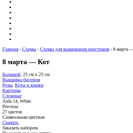
Оригами
Декупаж
Квиллинг
Пирография
Фелтинг
Схемы
Рейтинги
Сервисы
Главная
›
Схемы
›
Схемы для вышивания крестиком
›
8 марта 
8 марта — Кот
Большой
, 25 см х 25 см
Вышивка бисером
Розы
,
Коты и кошки
Картины
Сложные
Aida 14, White
Preciosa
27 цветов
Символьная цветная
Скачать
Заказать набором