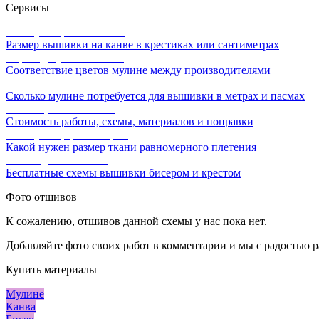
Сервисы
Калькулятор канвы Aida
Размер вышивки на канве в крестиках или сантиметрах
Перевод мулине онлайн
Соответствие цветов мулине между производителями
Расчет ниток мулине
Сколько мулине потребуется для вышивки в метрах и пасмах
Расчет цены вышивки
Стоимость работы, схемы, материалов и поправки
Калькулятор равномерки
Какой нужен размер ткани равномерного плетения
Схемы для вышивки
Бесплатные схемы вышивки бисером и крестом
Фото отшивов
К сожалению, отшивов данной схемы у нас пока нет.
Добавляйте фото своих работ в комментарии и мы с радостью р
Купить материалы
Мулине
Канва