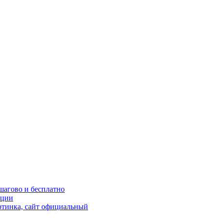
шагово и бесплатно
кции
ртинка, сайт официальный