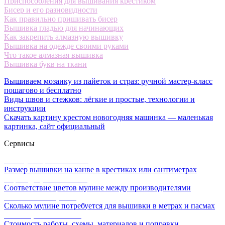
Приспособления для вышивания крестиком
Бисер и его разновидности
Как правильно пришивать бисер
Вышивка гладью для начинающих
Как закрепить алмазную вышивку
Вышивка на одежде своими руками
Что такое алмазная вышивка
Вышивка букв на ткани
Вышиваем мозаику из пайеток и страз: ручной мастер-класс
пошагово и бесплатно
Виды швов и стежков: лёгкие и простые, технологии и
инструкции
Скачать картину крестом новогодняя машинка — маленькая
картинка, сайт официальный
Сервисы
Калькулятор канвы Aida
Размер вышивки на канве в крестиках или сантиметрах
Перевод мулине онлайн
Соответствие цветов мулине между производителями
Расчет ниток мулине
Сколько мулине потребуется для вышивки в метрах и пасмах
Расчет цены вышивки
Стоимость работы, схемы, материалов и поправки