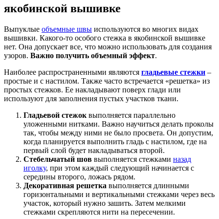
якобинской вышивке
Выпуклые
объемные швы
используются во многих видах
вышивки. Какого-то особого стежка в якобинской вышивке
нет. Она допускает все, что можно использовать для создания
узоров.
Важно получить объемный эффект
.
Наиболее распространенными являются
гладьевые стежки
–
простые и с настилом. Также часто встречается «решетка» из
простых стежков. Ее накладывают поверх глади или
используют для заполнения пустых участков ткани.
Гладьевой стежок
выполняется параллельно
уложенными нитками. Важно научиться делать проколы
так, чтобы между ними не было просвета. Он допустим,
когда планируется выполнить гладь с настилом, где на
первый слой будет накладываться второй.
Стебельчатый шов
выполняется стежками
назад
иголку
, при этом каждый следующий начинается с
середины второго, ложась рядом.
Декоративная решетка
выполняется длинными
горизонтальными и вертикальными стежками через весь
участок, который нужно зашить. Затем мелкими
стежками скрепляются нити на пересечении.