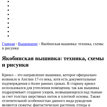
Вышивание
Оригами
Декупаж
Квиллинг
Пирография
Фелтинг
Схемы
Рейтинги
Сервисы
Главная
›
Вышивание
›
Якобинская вышивка: техника, схемы
и рисунки
Якобинская вышивка: техника, схемы
и рисунки
Крюил – это направление вышивки, которое официально
возникло в Англии 17-го века, хотя есть документальные
подтверждения о более ранних сроках. В старину крюил
использовался для утепления помещения, так как вышивка
подразумевает создание узоров, возвышающихся над тканью
за счет толстых шерстяных ниток и плотной основы. Также
отличительной особенностью данного вида рукоделия
являются сюжеты: фантастические растения, птицы и