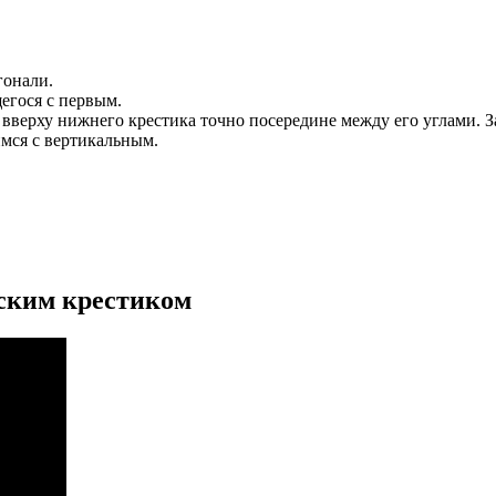
гонали.
егося с первым.
вверху нижнего крестика точно посередине между его углами. За
мся с вертикальным.
рским крестиком