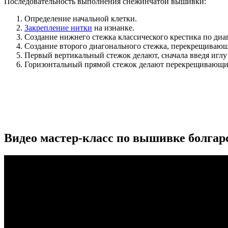
Последовательность выполнения снежинчатой вышивки:
Определение начальной клетки.
Закрепление нитки
на изнанке.
Создание нижнего стежка классического крестика по диа
Создание второго диагонального стежка, перекрещивающ
Первый вертикальный стежок делают, сначала введя иглу 
Горизонтальный прямой стежок делают перекрещивающи
Видео мастер-класс по вышивке болга