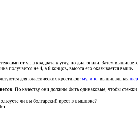
стежками от угла квадрата к углу, по диагонали. Затем вышивает
тика получается не
4
, а
8
концов, высота его оказывается выше.
ользуются для классических крестиков:
мулине
, вышивальная
шер
цветов
. По качеству они должны быть одинаковые, чтобы стежк
ользуете ли вы болгарский крест в вышивке?
Нет