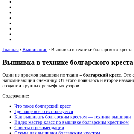
Оригами
Декупаж
Квиллинг
Пирография
Фелтинг
Схемы
Рейтинги
Сервисы
Главная
›
Вышивание
›
Вышивка в технике болгарского креста
Вышивка в технике болгарского креста
Один из приемов вышивки по ткани –
болгарский крест
. Это 
напоминающий снежинку. От этого появилось и второе назван
создании крупных рельефных узоров.
Содержание:
Что такое болгарский крест
Где чаще всего используется
Как вышивать болгарским крестом — техника вышивки
Видео мастер-класс по вышивке болгарским крестиком
Советы и рекомендации
Схемы для вышивки болгарским крестом