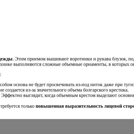
дежды
. Этим приемом вышивают воротники и рукава блузок, по
ехнике выполняются сложные объемные орнаменты, в которых он
:
собом основа не будет просвечивать из-под ниток даже при туг
ие создается из-за значительного объема болгарского крестика.
. Эффектно выглядит, когда объемным крестом выделают основ
 требуется только
повышенная выразительность лицевой сто