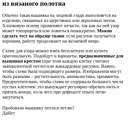
из вязаного полотна
Обычно такая вышивка на лицевой глади выполняется на
изделиях, связанных из шерстяных или акриловых ниток.
Хлопковую основу применяют нечасто, так как на ней узор
может топорщиться или ложиться неаккуратно.
Можно
сделать тест на образце ткани
: если рисунок получается
хорошим, работу продолжают на желаемой вещи.
Схему для узора можно взять бесплатную или купить
оригинальную. Подойдут и варианты,
предназначенные для
вышивки крестом
(при этом каждую клетку считают
эквивалентной петле) или жаккардовые рисунки. Важно,
чтобы схема была подходящего размера. Изображения могут
быть разными – растительность, анималистика, орнаменты.
Предпочтительно, чтобы схема не содержала большого числа
пустых клеточек: это вынуждает регулярно обрезать нить и
прятать концы, из-за чего при дефиците опыта легко
запутаться.
Пробовали вышивку петля в петлю?
Да
Нет