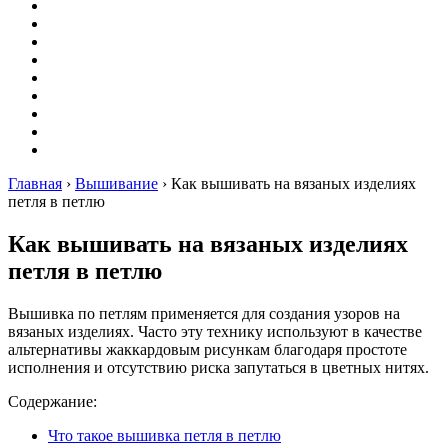
Вышивание
Оригами
Декупаж
Квиллинг
Пирография
Фелтинг
Схемы
Рейтинги
Сервисы
Главная
›
Вышивание
›
Как вышивать на вязаных изделиях
петля в петлю
Как вышивать на вязаных изделиях
петля в петлю
Вышивка по петлям применяется для создания узоров на
вязаных изделиях. Часто эту технику используют в качестве
альтернативы жаккардовым рисункам благодаря простоте
исполнения и отсутствию риска запутаться в цветных нитях.
Содержание:
Что такое вышивка петля в петлю