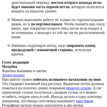
диагональный переход,
местом второго вывода иглы
будет нижняя часть первой петли
, которую полагается
вышить на верхнем уровне.
Можно выполнять работу не только по горизонтальным
рядам, но и
по вертикальным
. Чтобы вышить ряд снизу
вверх, при покрытии второго бока петли игла входит в
ее основание, а выходит из той же части расположенной
выше.
Начиная следующую нитку, надо
заправить конец
предыдущей с изнаночной стороны
, используя
крючок.
Голос редакции
Матрёна
Фанатка вышивки и шитья
Задать вопрос
При работе нужно
избегать излишнего натяжения мулине
.
Это ухудшает внешний вид рисунка. Вышитые петли должны
ложиться на полотно, ровно покрывая
вязаную основу
. Если
единичный стежок получился слишком тугим, его можно
ослабить, поддев нить иглой. Иногда детали в одну клеточку
(например, пуговицы снеговика) вышивают
крестиком
.
Рельефные детали можно выполнить в две нитки.