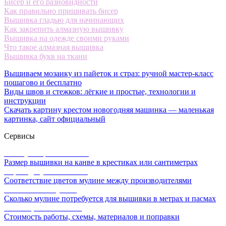
Бисер и его разновидности
Как правильно пришивать бисер
Вышивка гладью для начинающих
Как закрепить алмазную вышивку
Вышивка на одежде своими руками
Что такое алмазная вышивка
Вышивка букв на ткани
Вышиваем мозаику из пайеток и страз: ручной мастер-класс
пошагово и бесплатно
Виды швов и стежков: лёгкие и простые, технологии и
инструкции
Скачать картину крестом новогодняя машинка — маленькая
картинка, сайт официальный
Сервисы
Калькулятор канвы Aida
Размер вышивки на канве в крестиках или сантиметрах
Перевод мулине онлайн
Соответствие цветов мулине между производителями
Расчет ниток мулине
Сколько мулине потребуется для вышивки в метрах и пасмах
Расчет цены вышивки
Стоимость работы, схемы, материалов и поправки
Калькулятор равномерки