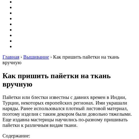
Вышивание
Оригами
Декупаж
Квиллинг
Пирография
Фелтинг
Схемы
Рейтинги
Сервисы
Главная
›
Вышивание
›
Как пришить пайетки на ткань
вручную
Как пришить пайетки на ткань
вручную
Пайетки или блестки известны с давних времен в Индии,
Турции, некоторых европейских регионах. Ими украшали
наряды. Ранее использовался плотный листовой материал,
поэтому изделия с таким декором были довольно тяжелыми.
Еще издавна мастерицы научились по-разному пришивать
пайетки к различным видам ткани.
Содержание: