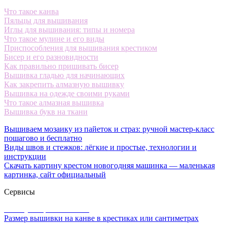
Что такое канва
Пяльцы для вышивания
Иглы для вышивания: типы и номера
Что такое мулине и его виды
Приспособления для вышивания крестиком
Бисер и его разновидности
Как правильно пришивать бисер
Вышивка гладью для начинающих
Как закрепить алмазную вышивку
Вышивка на одежде своими руками
Что такое алмазная вышивка
Вышивка букв на ткани
Вышиваем мозаику из пайеток и страз: ручной мастер-класс
пошагово и бесплатно
Виды швов и стежков: лёгкие и простые, технологии и
инструкции
Скачать картину крестом новогодняя машинка — маленькая
картинка, сайт официальный
Сервисы
Калькулятор канвы Aida
Размер вышивки на канве в крестиках или сантиметрах