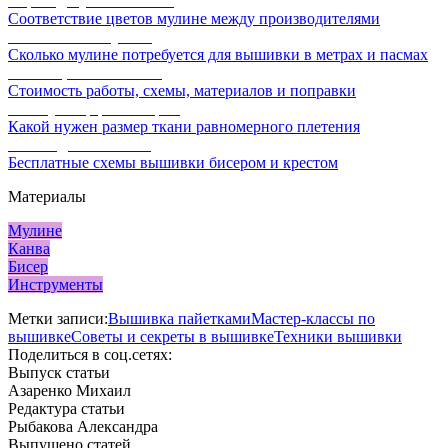
Перевод мулине онлайн
Соответствие цветов мулине между производителями
Расчет ниток мулине
Сколько мулине потребуется для вышивки в метрах и пасмах
Расчет цены вышивки
Стоимость работы, схемы, материалов и поправки
Калькулятор равномерки
Какой нужен размер ткани равномерного плетения
Схемы для вышивки
Бесплатные схемы вышивки бисером и крестом
Материалы
Мулине
Канва
Бисер
Инструменты
Метки записи:
Вышивка пайетками
Мастер-классы по
вышивке
Советы и секреты в вышивке
Техники вышивки
Поделиться в соц.сетях:
Выпуск статьи
Азаренко Михаил
Редактура статьи
Рыбакова Александра
Выпущено статей