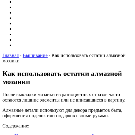
Вышивание
Оригами
Декупаж
Квиллинг
Пирография
Фелтинг
Схемы
Рейтинги
Сервисы
Главная
›
Вышивание
›
Как использовать остатки алмазной
мозаики
Как использовать остатки алмазной
мозаики
После выкладки мозаики из разноцветных стразов часто
остаются лишние элементы или не вписавшиеся в картину.
Алмазные детали используют для декора предметов быта,
оформления поделок или подарков своими руками.
Содержание: