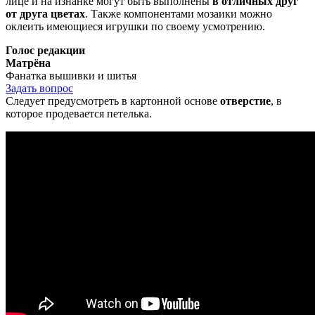
лице и на изнанке могут быть выполнены
в отличных друг
от друга цветах
. Также компонентами мозаики можно
оклеить имеющиеся игрушки по своему усмотрению.
Голос редакции
Матрёна
Фанатка вышивки и шитья
Задать вопрос
Следует предусмотреть в картонной основе
отверстие
, в
которое продевается петелька.