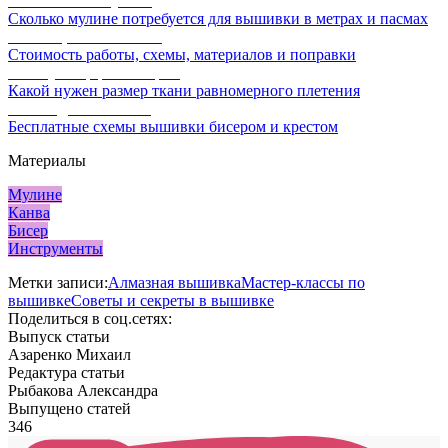
Расчет ниток мулине
Сколько мулине потребуется для вышивки в метрах и пасмах
Расчет цены вышивки
Стоимость работы, схемы, материалов и поправки
Калькулятор равномерки
Какой нужен размер ткани равномерного плетения
Схемы для вышивки
Бесплатные схемы вышивки бисером и крестом
Материалы
Мулине
Канва
Бисер
Инструменты
Метки записи:
Алмазная вышивка
Мастер-классы по
вышивке
Советы и секреты в вышивке
Поделиться в соц.сетях:
Выпуск статьи
Азаренко Михаил
Редактура статьи
Рыбакова Александра
Выпущено статей
346