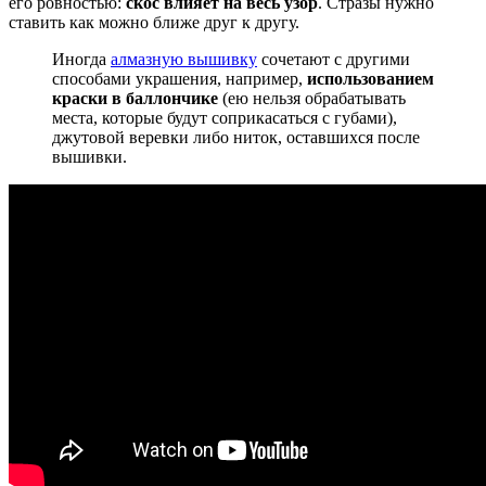
его ровностью:
скос влияет на весь узор
. Стразы нужно
ставить как можно ближе друг к другу.
Иногда
алмазную вышивку
сочетают с другими
способами украшения, например,
использованием
краски в баллончике
(ею нельзя обрабатывать
места, которые будут соприкасаться с губами),
джутовой веревки либо ниток, оставшихся после
вышивки.