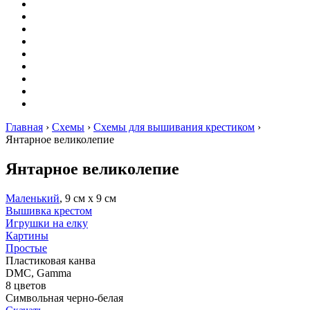
Вышивание
Оригами
Декупаж
Квиллинг
Пирография
Фелтинг
Схемы
Рейтинги
Сервисы
Главная
›
Схемы
›
Схемы для вышивания крестиком
›
Янтарное великолепие
Янтарное великолепие
Маленький
, 9 см х 9 см
Вышивка крестом
Игрушки на елку
Картины
Простые
Пластиковая канва
DMC, Gamma
8 цветов
Символьная черно-белая