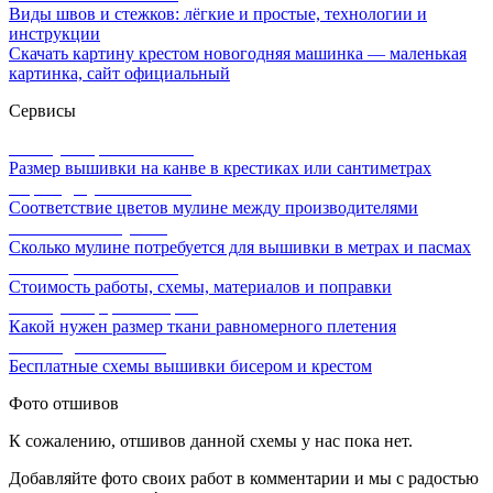
Виды швов и стежков: лёгкие и простые, технологии и
инструкции
Скачать картину крестом новогодняя машинка — маленькая
картинка, сайт официальный
Сервисы
Калькулятор канвы Aida
Размер вышивки на канве в крестиках или сантиметрах
Перевод мулине онлайн
Соответствие цветов мулине между производителями
Расчет ниток мулине
Сколько мулине потребуется для вышивки в метрах и пасмах
Расчет цены вышивки
Стоимость работы, схемы, материалов и поправки
Калькулятор равномерки
Какой нужен размер ткани равномерного плетения
Схемы для вышивки
Бесплатные схемы вышивки бисером и крестом
Фото отшивов
К сожалению, отшивов данной схемы у нас пока нет.
Добавляйте фото своих работ в комментарии и мы с радостью