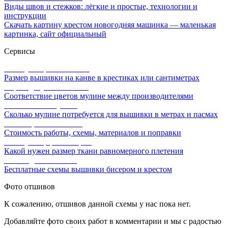
Виды швов и стежков: лёгкие и простые, технологии и
инструкции
Скачать картину крестом новогодняя машинка — маленькая
картинка, сайт официальный
Сервисы
Калькулятор канвы Aida
Размер вышивки на канве в крестиках или сантиметрах
Перевод мулине онлайн
Соответствие цветов мулине между производителями
Расчет ниток мулине
Сколько мулине потребуется для вышивки в метрах и пасмах
Расчет цены вышивки
Стоимость работы, схемы, материалов и поправки
Калькулятор равномерки
Какой нужен размер ткани равномерного плетения
Схемы для вышивки
Бесплатные схемы вышивки бисером и крестом
Фото отшивов
К сожалению, отшивов данной схемы у нас пока нет.
Добавляйте фото своих работ в комментарии и мы с радостью