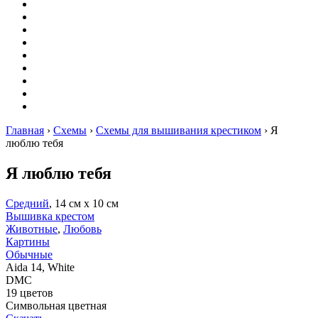
Вышивание
Оригами
Декупаж
Квиллинг
Пирография
Фелтинг
Схемы
Рейтинги
Сервисы
Главная
›
Схемы
›
Схемы для вышивания крестиком
›
Я
люблю тебя
Я люблю тебя
Средний
, 14 см х 10 см
Вышивка крестом
Животные
,
Любовь
Картины
Обычные
Aida 14, White
DMC
19 цветов
Символьная цветная