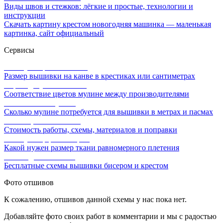
Виды швов и стежков: лёгкие и простые, технологии и
инструкции
Скачать картину крестом новогодняя машинка — маленькая
картинка, сайт официальный
Сервисы
Калькулятор канвы Aida
Размер вышивки на канве в крестиках или сантиметрах
Перевод мулине онлайн
Соответствие цветов мулине между производителями
Расчет ниток мулине
Сколько мулине потребуется для вышивки в метрах и пасмах
Расчет цены вышивки
Стоимость работы, схемы, материалов и поправки
Калькулятор равномерки
Какой нужен размер ткани равномерного плетения
Схемы для вышивки
Бесплатные схемы вышивки бисером и крестом
Фото отшивов
К сожалению, отшивов данной схемы у нас пока нет.
Добавляйте фото своих работ в комментарии и мы с радостью