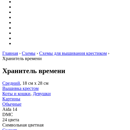
Вышивание
Оригами
Декупаж
Квиллинг
Пирография
Фелтинг
Схемы
Рейтинги
Сервисы
Главная
›
Схемы
›
Схемы для вышивания крестиком
›
Хранитель времени
Хранитель времени
Средний
, 18 см х 28 см
Вышивка крестом
Коты и кошки
,
Девушки
Картины
Обычные
Aida 14
DMC
24 цвета
Символьная цветная