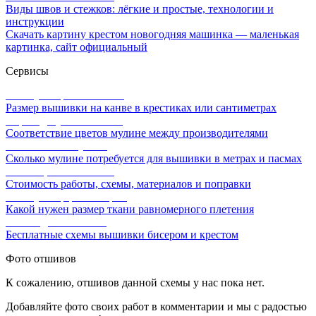
Виды швов и стежков: лёгкие и простые, технологии и
инструкции
Скачать картину крестом новогодняя машинка — маленькая
картинка, сайт официальный
Сервисы
Калькулятор канвы Aida
Размер вышивки на канве в крестиках или сантиметрах
Перевод мулине онлайн
Соответствие цветов мулине между производителями
Расчет ниток мулине
Сколько мулине потребуется для вышивки в метрах и пасмах
Расчет цены вышивки
Стоимость работы, схемы, материалов и поправки
Калькулятор равномерки
Какой нужен размер ткани равномерного плетения
Схемы для вышивки
Бесплатные схемы вышивки бисером и крестом
Фото отшивов
К сожалению, отшивов данной схемы у нас пока нет.
Добавляйте фото своих работ в комментарии и мы с радостью