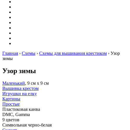
Вышивание
Оригами
Декупаж
Квиллинг
Пирография
Фелтинг
Схемы
Рейтинги
Сервисы
Главная
›
Схемы
›
Схемы для вышивания крестиком
›
Узор
зимы
Узор зимы
Маленький
, 9 см х 9 см
Вышивка крестом
Игрушки на елку
Картины
Простые
Пластиковая канва
DMC, Gamma
9 цветов
Символьная черно-белая