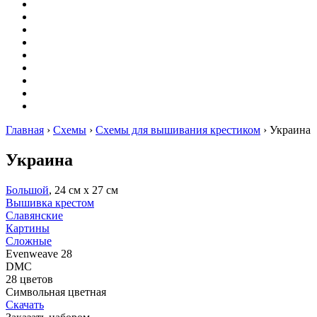
Вышивание
Оригами
Декупаж
Квиллинг
Пирография
Фелтинг
Схемы
Рейтинги
Сервисы
Главная
›
Схемы
›
Схемы для вышивания крестиком
›
Украина
Украина
Большой
, 24 см х 27 см
Вышивка крестом
Славянские
Картины
Сложные
Evenweave 28
DMC
28 цветов
Символьная цветная
Скачать