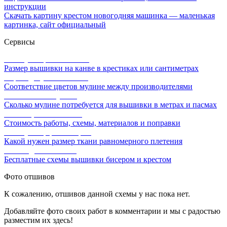
инструкции
Скачать картину крестом новогодняя машинка — маленькая
картинка, сайт официальный
Сервисы
Калькулятор канвы Aida
Размер вышивки на канве в крестиках или сантиметрах
Перевод мулине онлайн
Соответствие цветов мулине между производителями
Расчет ниток мулине
Сколько мулине потребуется для вышивки в метрах и пасмах
Расчет цены вышивки
Стоимость работы, схемы, материалов и поправки
Калькулятор равномерки
Какой нужен размер ткани равномерного плетения
Схемы для вышивки
Бесплатные схемы вышивки бисером и крестом
Фото отшивов
К сожалению, отшивов данной схемы у нас пока нет.
Добавляйте фото своих работ в комментарии и мы с радостью
разместим их здесь!