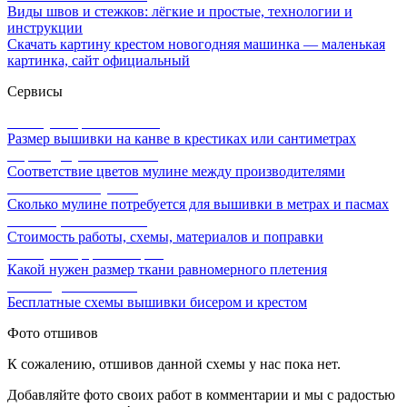
Виды швов и стежков: лёгкие и простые, технологии и
инструкции
Скачать картину крестом новогодняя машинка — маленькая
картинка, сайт официальный
Сервисы
Калькулятор канвы Aida
Размер вышивки на канве в крестиках или сантиметрах
Перевод мулине онлайн
Соответствие цветов мулине между производителями
Расчет ниток мулине
Сколько мулине потребуется для вышивки в метрах и пасмах
Расчет цены вышивки
Стоимость работы, схемы, материалов и поправки
Калькулятор равномерки
Какой нужен размер ткани равномерного плетения
Схемы для вышивки
Бесплатные схемы вышивки бисером и крестом
Фото отшивов
К сожалению, отшивов данной схемы у нас пока нет.
Добавляйте фото своих работ в комментарии и мы с радостью