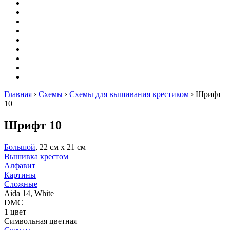
Вышивание
Оригами
Декупаж
Квиллинг
Пирография
Фелтинг
Схемы
Рейтинги
Сервисы
Главная
›
Схемы
›
Схемы для вышивания крестиком
›
Шрифт
10
Шрифт 10
Большой
, 22 см х 21 см
Вышивка крестом
Алфавит
Картины
Сложные
Aida 14, White
DMC
1 цвет
Символьная цветная