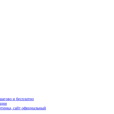
шагово и бесплатно
кции
ртинка, сайт официальный