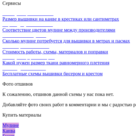
Сервисы
Калькулятор канвы Aida
Размер вышивки на канве в крестиках или сантиметрах
Перевод мулине онлайн
Соответствие цветов мулине между производителями
Расчет ниток мулине
Сколько мулине потребуется для вышивки в метрах и пасмах
Расчет цены вышивки
Стоимость работы, схемы, материалов и поправки
Калькулятор равномерки
Какой нужен размер ткани равномерного плетения
Схемы для вышивки
Бесплатные схемы вышивки бисером и крестом
Фото отшивов
К сожалению, отшивов данной схемы у нас пока нет.
Добавляйте фото своих работ в комментарии и мы с радостью р
Купить материалы
Мулине
Канва