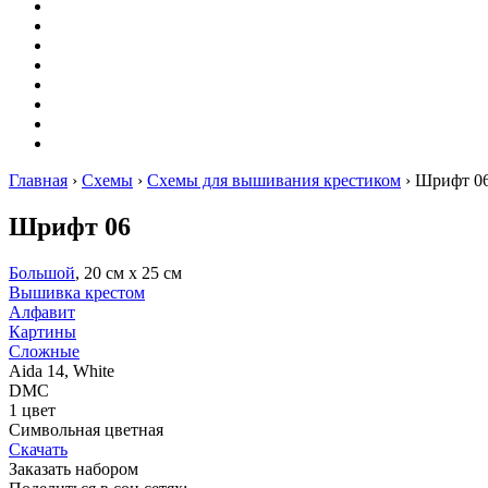
Оригами
Декупаж
Квиллинг
Пирография
Фелтинг
Схемы
Рейтинги
Сервисы
Главная
›
Схемы
›
Схемы для вышивания крестиком
›
Шрифт 0
Шрифт 06
Большой
, 20 см х 25 см
Вышивка крестом
Алфавит
Картины
Сложные
Aida 14, White
DMC
1 цвет
Символьная цветная
Скачать
Заказать набором