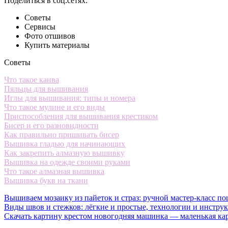
Поделиться в соц.сетях:
Советы
Сервисы
Фото отшивов
Купить материалы
Советы
Что такое канва
Пяльцы для вышивания
Иглы для вышивания: типы и номера
Что такое мулине и его виды
Приспособления для вышивания крестиком
Бисер и его разновидности
Как правильно пришивать бисер
Вышивка гладью для начинающих
Как закрепить алмазную вышивку
Вышивка на одежде своими руками
Что такое алмазная вышивка
Вышивка букв на ткани
Вышиваем мозаику из пайеток и страз: ручной мастер-класс по
Виды швов и стежков: лёгкие и простые, технологии и инстру
Скачать картину крестом новогодняя машинка — маленькая ка