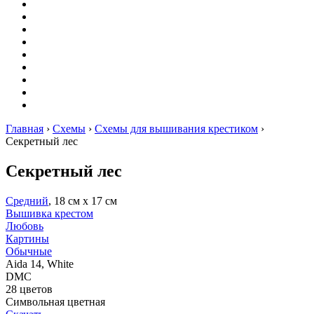
Вышивание
Оригами
Декупаж
Квиллинг
Пирография
Фелтинг
Схемы
Рейтинги
Сервисы
Главная
›
Схемы
›
Схемы для вышивания крестиком
›
Секретный лес
Секретный лес
Средний
, 18 см х 17 см
Вышивка крестом
Любовь
Картины
Обычные
Aida 14, White
DMC
28 цветов
Символьная цветная