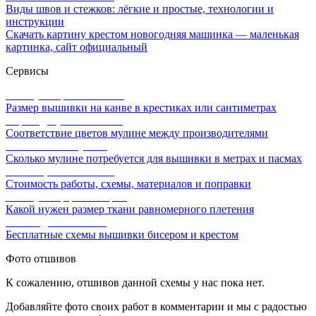
Виды швов и стежков: лёгкие и простые, технологии и
инструкции
Скачать картину крестом новогодняя машинка — маленькая
картинка, сайт официальный
Сервисы
Калькулятор канвы Aida
Размер вышивки на канве в крестиках или сантиметрах
Перевод мулине онлайн
Соответствие цветов мулине между производителями
Расчет ниток мулине
Сколько мулине потребуется для вышивки в метрах и пасмах
Расчет цены вышивки
Стоимость работы, схемы, материалов и поправки
Калькулятор равномерки
Какой нужен размер ткани равномерного плетения
Схемы для вышивки
Бесплатные схемы вышивки бисером и крестом
Фото отшивов
К сожалению, отшивов данной схемы у нас пока нет.
Добавляйте фото своих работ в комментарии и мы с радостью