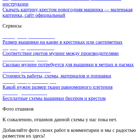
инструкции
Скачать картину крестом новогодняя машинка — маленькая
картинка, сайт официальный
Сервисы
Калькулятор канвы Aida
Размер вышивки на канве в крестиках или сантиметрах
Перевод мулине онлайн
Соответствие цветов мулине между производителями
Расчет ниток мулине
Сколько мулине потребуется для вышивки в метрах и пасмах
Расчет цены вышивки
Стоимость работы, схемы, материалов и поправки
Калькулятор равномерки
Какой нужен размер ткани равномерного плетения
Схемы для вышивки
Бесплатные схемы вышивки бисером и крестом
Фото отшивов
К сожалению, отшивов данной схемы у нас пока нет.
Добавляйте фото своих работ в комментарии и мы с радостью
разместим их здесь!