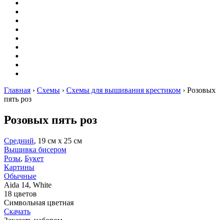
Вышивание
Оригами
Декупаж
Квиллинг
Пирография
Фелтинг
Схемы
Рейтинги
Сервисы
Главная
›
Схемы
›
Схемы для вышивания крестиком
›
Розовых
пять роз
Розовых пять роз
Средний
, 19 см х 25 см
Вышивка бисером
Розы
,
Букет
Картины
Обычные
Aida 14, White
18 цветов
Символьная цветная
Скачать