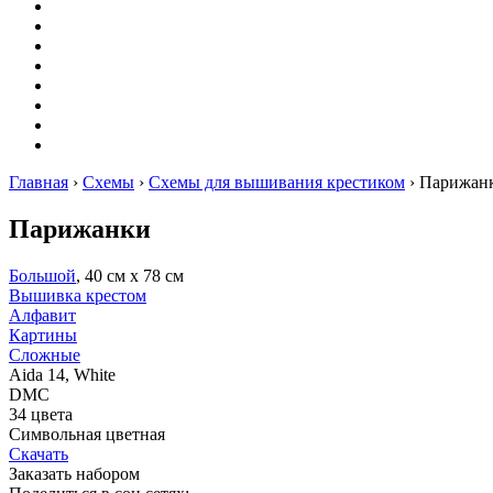
Оригами
Декупаж
Квиллинг
Пирография
Фелтинг
Схемы
Рейтинги
Сервисы
Главная
›
Схемы
›
Схемы для вышивания крестиком
›
Парижан
Парижанки
Большой
, 40 см х 78 см
Вышивка крестом
Алфавит
Картины
Сложные
Aida 14, White
DMC
34 цвета
Символьная цветная
Скачать
Заказать набором