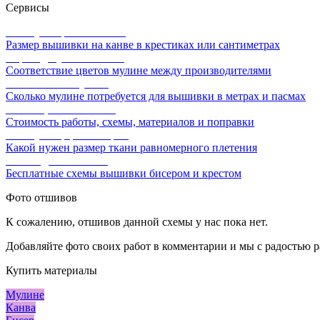
Сервисы
Калькулятор канвы Aida
Размер вышивки на канве в крестиках или сантиметрах
Перевод мулине онлайн
Соответствие цветов мулине между производителями
Расчет ниток мулине
Сколько мулине потребуется для вышивки в метрах и пасмах
Расчет цены вышивки
Стоимость работы, схемы, материалов и поправки
Калькулятор равномерки
Какой нужен размер ткани равномерного плетения
Схемы для вышивки
Бесплатные схемы вышивки бисером и крестом
Фото отшивов
К сожалению, отшивов данной схемы у нас пока нет.
Добавляйте фото своих работ в комментарии и мы с радостью р
Купить материалы
Мулине
Канва