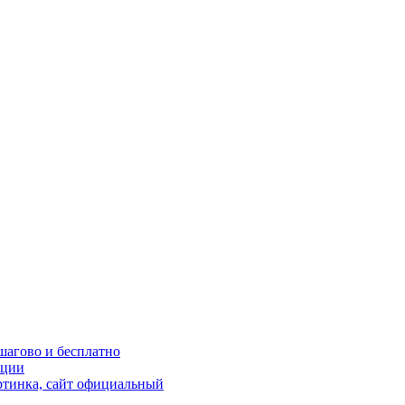
шагово и бесплатно
кции
ртинка, сайт официальный