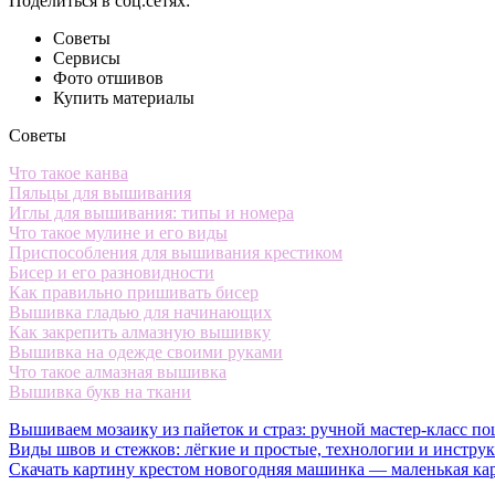
Поделиться в соц.сетях:
Советы
Сервисы
Фото отшивов
Купить материалы
Советы
Что такое канва
Пяльцы для вышивания
Иглы для вышивания: типы и номера
Что такое мулине и его виды
Приспособления для вышивания крестиком
Бисер и его разновидности
Как правильно пришивать бисер
Вышивка гладью для начинающих
Как закрепить алмазную вышивку
Вышивка на одежде своими руками
Что такое алмазная вышивка
Вышивка букв на ткани
Вышиваем мозаику из пайеток и страз: ручной мастер-класс по
Виды швов и стежков: лёгкие и простые, технологии и инстру
Скачать картину крестом новогодняя машинка — маленькая ка