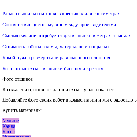
Калькулятор канвы Aida
Размер вышивки на канве в крестиках или сантиметрах
Перевод мулине онлайн
Соответствие цветов мулине между производителями
Расчет ниток мулине
Сколько мулине потребуется для вышивки в метрах и пасмах
Расчет цены вышивки
Стоимость работы, схемы, материалов и поправки
Калькулятор равномерки
Какой нужен размер ткани равномерного плетения
Схемы для вышивки
Бесплатные схемы вышивки бисером и крестом
Фото отшивов
К сожалению, отшивов данной схемы у нас пока нет.
Добавляйте фото своих работ в комментарии и мы с радостью р
Купить материалы
Мулине
Канва
Бисер