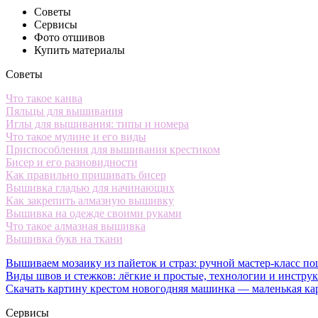
Советы
Сервисы
Фото отшивов
Купить материалы
Советы
Что такое канва
Пяльцы для вышивания
Иглы для вышивания: типы и номера
Что такое мулине и его виды
Приспособления для вышивания крестиком
Бисер и его разновидности
Как правильно пришивать бисер
Вышивка гладью для начинающих
Как закрепить алмазную вышивку
Вышивка на одежде своими руками
Что такое алмазная вышивка
Вышивка букв на ткани
Вышиваем мозаику из пайеток и страз: ручной мастер-класс по
Виды швов и стежков: лёгкие и простые, технологии и инстру
Скачать картину крестом новогодняя машинка — маленькая ка
Сервисы