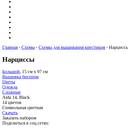
Оригами
Декупаж
Квиллинг
Пирография
Фелтинг
Схемы
Рейтинги
Сервисы
Главная
›
Схемы
›
Схемы для вышивания крестиком
›
Нарцисс
Нарциссы
Большой
, 15 см х 97 см
Вышивка бисером
Цветы
Одежда
Сложные
Aida 14, Black
14 цветов
Символьная цветная
Скачать
Заказать набором
Поделиться в соц.сетях: