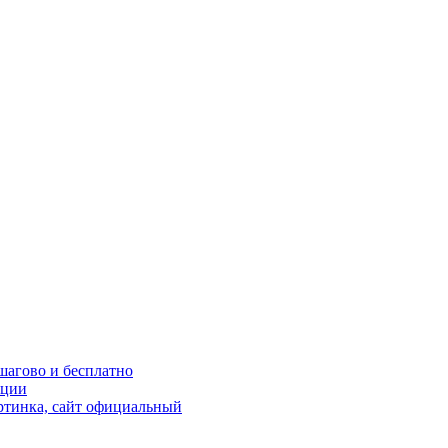
шагово и бесплатно
кции
ртинка, сайт официальный