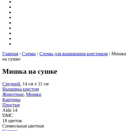
Вышивание
Оригами
Декупаж
Квиллинг
Пирография
Фелтинг
Схемы
Рейтинги
Сервисы
Главная
›
Схемы
›
Схемы для вышивания крестиком
›
Мишка
на сушке
Мишка на сушке
Средний
, 14 см х 11 см
Вышивка крестом
Животные
,
Мишки
Картины
Простые
Aida 14
DMC
18 цветов
Символьная цветная