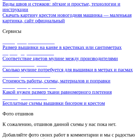
Виды швов и стежков: лёгкие и простые, технологии и
инструкции
Скачать картину крестом новогодняя машинка — маленькая
картинка, сайт официальный
Сервисы
Калькулятор канвы Aida
Размер вышивки на канве в крестиках или сантиметрах
Перевод мулине онлайн
Соответствие цветов мулине между производителями
Расчет ниток мулине
Сколько мулине потребуется для вышивки в метрах и пасмах
Расчет цены вышивки
Стоимость работы, схемы, материалов и поправки
Калькулятор равномерки
Какой нужен размер ткани равномерного плетения
Схемы для вышивки
Бесплатные схемы вышивки бисером и крестом
Фото отшивов
К сожалению, отшивов данной схемы у нас пока нет.
Добавляйте фото своих работ в комментарии и мы с радостью