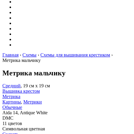
Вышивание
Оригами
Декупаж
Квиллинг
Пирография
Фелтинг
Схемы
Рейтинги
Сервисы
Главная
›
Схемы
›
Схемы для вышивания крестиком
›
Метрика мальчику
Метрика мальчику
Средний
, 19 см х 19 см
Вышивка крестом
Метрика
Картины
,
Метрики
Обычные
Aida 14, Antique White
DMC
11 цветов
Символьная цветная