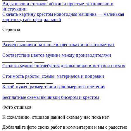
Виды швов и стежков: лёгкие и простые, технологии и
инструкции
Скачать картину крестом новогодняя машинка — маленькая
картинка, сайт официальный
Сервисы
Калькулятор канвы Aida
Размер вышивки на канве в крестиках или сантиметрах
Перевод мулине онлайн
Соответствие цветов мулине между производителями
Расчет ниток мулине
Сколько мулине потребуется для вышивки в метрах и пасмах
Расчет цены вышивки
Стоимость работы, схемы, материалов и поправки
Калькулятор равномерки
Какой нужен размер ткани равномерного плетения
Схемы для вышивки
Бесплатные схемы вышивки бисером и крестом
Фото отшивов
К сожалению, отшивов данной схемы у нас пока нет.
Добавляйте фото своих работ в комментарии и мы с радостью