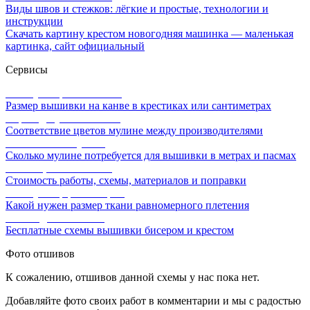
Виды швов и стежков: лёгкие и простые, технологии и
инструкции
Скачать картину крестом новогодняя машинка — маленькая
картинка, сайт официальный
Сервисы
Калькулятор канвы Aida
Размер вышивки на канве в крестиках или сантиметрах
Перевод мулине онлайн
Соответствие цветов мулине между производителями
Расчет ниток мулине
Сколько мулине потребуется для вышивки в метрах и пасмах
Расчет цены вышивки
Стоимость работы, схемы, материалов и поправки
Калькулятор равномерки
Какой нужен размер ткани равномерного плетения
Схемы для вышивки
Бесплатные схемы вышивки бисером и крестом
Фото отшивов
К сожалению, отшивов данной схемы у нас пока нет.
Добавляйте фото своих работ в комментарии и мы с радостью