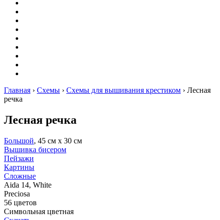
Вышивание
Оригами
Декупаж
Квиллинг
Пирография
Фелтинг
Схемы
Рейтинги
Сервисы
Главная
›
Схемы
›
Схемы для вышивания крестиком
›
Лесная
речка
Лесная речка
Большой
, 45 см х 30 см
Вышивка бисером
Пейзажи
Картины
Сложные
Aida 14, White
Preciosa
56 цветов
Символьная цветная