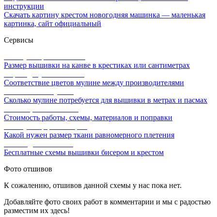
инструкции
Скачать картину крестом новогодняя машинка — маленькая
картинка, сайт официальный
Сервисы
Калькулятор канвы Aida
Размер вышивки на канве в крестиках или сантиметрах
Перевод мулине онлайн
Соответствие цветов мулине между производителями
Расчет ниток мулине
Сколько мулине потребуется для вышивки в метрах и пасмах
Расчет цены вышивки
Стоимость работы, схемы, материалов и поправки
Калькулятор равномерки
Какой нужен размер ткани равномерного плетения
Схемы для вышивки
Бесплатные схемы вышивки бисером и крестом
Фото отшивов
К сожалению, отшивов данной схемы у нас пока нет.
Добавляйте фото своих работ в комментарии и мы с радостью
разместим их здесь!