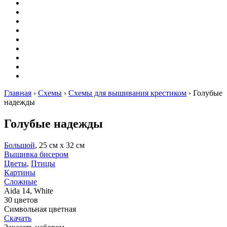
Вышивание
Оригами
Декупаж
Квиллинг
Пирография
Фелтинг
Схемы
Рейтинги
Сервисы
Главная
›
Схемы
›
Схемы для вышивания крестиком
›
Голубые
надежды
Голубые надежды
Большой
, 25 см х 32 см
Вышивка бисером
Цветы
,
Птицы
Картины
Сложные
Aida 14, White
30 цветов
Символьная цветная
Скачать