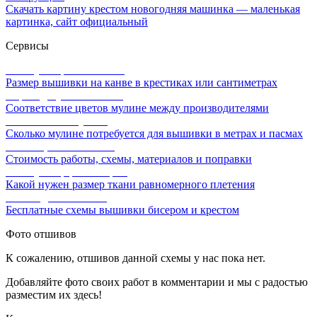
Скачать картину крестом новогодняя машинка — маленькая
картинка, сайт официальный
Сервисы
Калькулятор канвы Aida
Размер вышивки на канве в крестиках или сантиметрах
Перевод мулине онлайн
Соответствие цветов мулине между производителями
Расчет ниток мулине
Сколько мулине потребуется для вышивки в метрах и пасмах
Расчет цены вышивки
Стоимость работы, схемы, материалов и поправки
Калькулятор равномерки
Какой нужен размер ткани равномерного плетения
Схемы для вышивки
Бесплатные схемы вышивки бисером и крестом
Фото отшивов
К сожалению, отшивов данной схемы у нас пока нет.
Добавляйте фото своих работ в комментарии и мы с радостью
разместим их здесь!