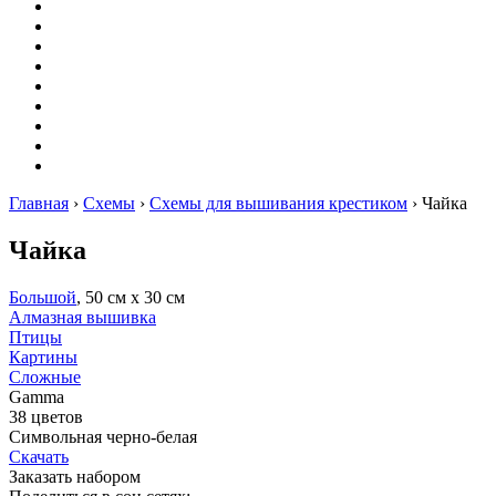
Вышивание
Оригами
Декупаж
Квиллинг
Пирография
Фелтинг
Схемы
Рейтинги
Сервисы
Главная
›
Схемы
›
Схемы для вышивания крестиком
›
Чайка
Чайка
Большой
, 50 см х 30 см
Алмазная вышивка
Птицы
Картины
Сложные
Gamma
38 цветов
Символьная черно-белая
Скачать
Заказать набором