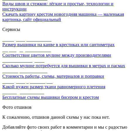
Виды швов и стежков: лёгкие и простые, технологии и
инструкции
Скачать картину крестом новогодняя машинка — маленькая
картинка, сайт официальный
Сервисы
Калькулятор канвы Aida
Размер вышивки на канве в крестиках или сантиметрах
Перевод мулине онлайн
Соответствие цветов мулине между производителями
Расчет ниток мулине
Сколько мулине потребуется для вышивки в метрах и пасмах
Расчет цены вышивки
Стоимость работы, схемы, материалов и поправки
Калькулятор равномерки
Какой нужен размер ткани равномерного плетения
Схемы для вышивки
Бесплатные схемы вышивки бисером и крестом
Фото отшивов
К сожалению, отшивов данной схемы у нас пока нет.
Добавляйте фото своих работ в комментарии и мы с радостью