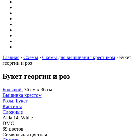
Вышивание
Оригами
Декупаж
Квиллинг
Пирография
Фелтинг
Схемы
Рейтинги
Сервисы
Главная
›
Схемы
›
Схемы для вышивания крестиком
›
Букет
георгин и роз
Букет георгин и роз
Большой
, 36 см х 36 см
Вышивка крестом
Розы
,
Букет
Картины
Сложные
Aida 14, White
DMC
69 цветов
Символьная цветная