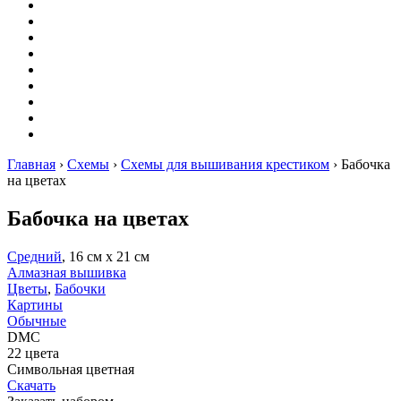
Вышивание
Оригами
Декупаж
Квиллинг
Пирография
Фелтинг
Схемы
Рейтинги
Сервисы
Главная
›
Схемы
›
Схемы для вышивания крестиком
›
Бабочка
на цветах
Бабочка на цветах
Средний
, 16 см х 21 см
Алмазная вышивка
Цветы
,
Бабочки
Картины
Обычные
DMC
22 цвета
Символьная цветная
Скачать