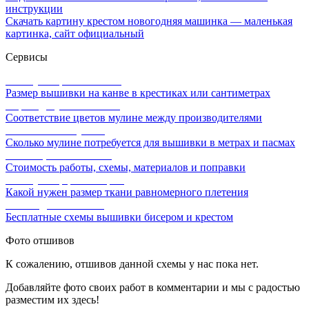
инструкции
Скачать картину крестом новогодняя машинка — маленькая
картинка, сайт официальный
Сервисы
Калькулятор канвы Aida
Размер вышивки на канве в крестиках или сантиметрах
Перевод мулине онлайн
Соответствие цветов мулине между производителями
Расчет ниток мулине
Сколько мулине потребуется для вышивки в метрах и пасмах
Расчет цены вышивки
Стоимость работы, схемы, материалов и поправки
Калькулятор равномерки
Какой нужен размер ткани равномерного плетения
Схемы для вышивки
Бесплатные схемы вышивки бисером и крестом
Фото отшивов
К сожалению, отшивов данной схемы у нас пока нет.
Добавляйте фото своих работ в комментарии и мы с радостью
разместим их здесь!