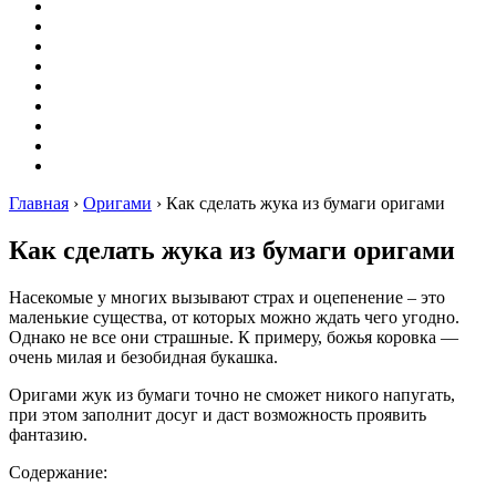
Вышивание
Оригами
Декупаж
Квиллинг
Пирография
Фелтинг
Схемы
Рейтинги
Сервисы
Главная
›
Оригами
›
Как сделать жука из бумаги оригами
Как сделать жука из бумаги оригами
Насекомые у многих вызывают страх и оцепенение – это
маленькие существа, от которых можно ждать чего угодно.
Однако не все они страшные. К примеру, божья коровка —
очень милая и безобидная букашка.
Оригами жук из бумаги точно не сможет никого напугать,
при этом заполнит досуг и даст возможность проявить
фантазию.
Содержание: