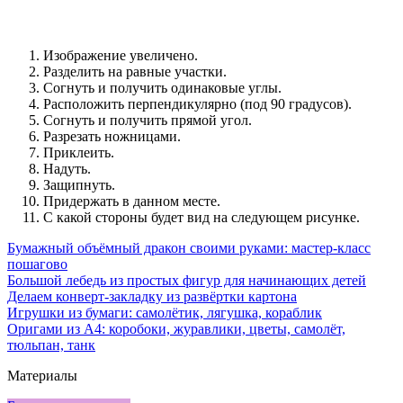
Изображение увеличено.
Разделить на равные участки.
Согнуть и получить одинаковые углы.
Расположить перпендикулярно (под 90 градусов).
Согнуть и получить прямой угол.
Разрезать ножницами.
Приклеить.
Надуть.
Защипнуть.
Придержать в данном месте.
С какой стороны будет вид на следующем рисунке.
Бумажный объёмный дракон своими руками: мастер-класс
пошагово
Большой лебедь из простых фигур для начинающих детей
Делаем конверт-закладку из развёртки картона
Игрушки из бумаги: самолётик, лягушка, кораблик
Оригами из А4: коробоки, журавлики, цветы, самолёт,
тюльпан, танк
Материалы