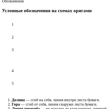
Обозначения
Условные обозначения на схемах оригами
1
2
3
4
5
Долина
— сгиб на себя, линия внутри листа бумаги.
Гора
— сгиб от себя, линия снаружи листа бумаги.
Линия перегиба
— не доходит до края контура, перегиб