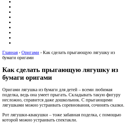
Вышивание
Оригами
Декупаж
Квиллинг
Пирография
Фелтинг
Схемы
Рейтинги
Сервисы
Главная
›
Оригами
›
Как сделать прыгающую лягушку из
бумаги оригами
Как сделать прыгающую лягушку из
бумаги оригами
Оригами лягушка из бумаги для детей – всеми любимая
поделка, ведь она умеет прыгать. Складывать такую фигуру
несложно, справится даже дошкольник. С прыгающими
лягушками можно устраивать соревнования, сочинять сказки.
Рот лягушки-квакушки – тоже забавная поделка, с помощью
которой можно устраивать спектакли.