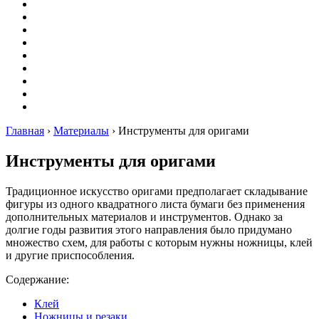
Вышивание
Оригами
Декупаж
Квиллинг
Пирография
Фелтинг
Схемы
Рейтинги
Сервисы
Главная
›
Материалы
›
Инструменты для оригами
Инструменты для оригами
Традиционное искусство оригами предполагает складывание
фигуры из одного квадратного листа бумаги без применения
дополнительных материалов и инструментов. Однако за
долгие годы развития этого направления было придумано
множество схем, для работы с которым нужны ножницы, клей
и другие приспособления.
Содержание:
Клей
Ножницы и резаки