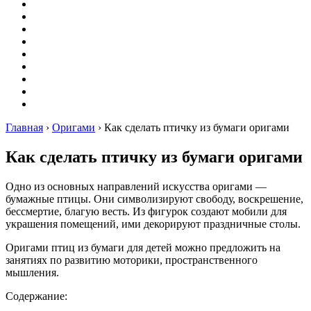
Вышивание
Оригами
Декупаж
Квиллинг
Пирография
Фелтинг
Схемы
Рейтинги
Сервисы
Главная
›
Оригами
›
Как сделать птичку из бумаги оригами
Как сделать птичку из бумаги оригами
Одно из основных направлений искусства оригами —
бумажные птицы. Они символизируют свободу, воскрешение,
бессмертие, благую весть. Из фигурок создают мобили для
украшения помещений, ими декорируют праздничные столы.
Оригами птиц из бумаги для детей можно предложить на
занятиях по развитию моторики, пространственного
мышления.
Содержание: