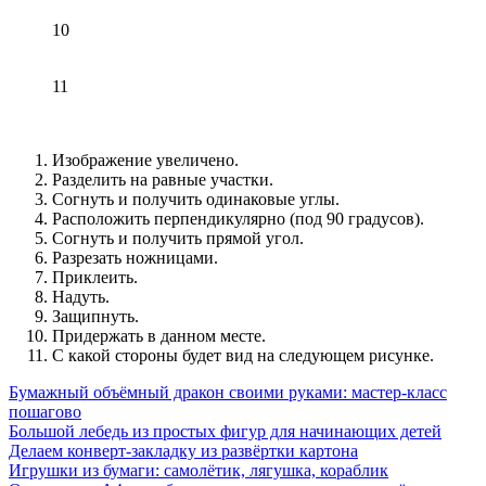
10
11
Изображение увеличено.
Разделить на равные участки.
Согнуть и получить одинаковые углы.
Расположить перпендикулярно (под 90 градусов).
Согнуть и получить прямой угол.
Разрезать ножницами.
Приклеить.
Надуть.
Защипнуть.
Придержать в данном месте.
С какой стороны будет вид на следующем рисунке.
Бумажный объёмный дракон своими руками: мастер-класс
пошагово
Большой лебедь из простых фигур для начинающих детей
Делаем конверт-закладку из развёртки картона
Игрушки из бумаги: самолётик, лягушка, кораблик