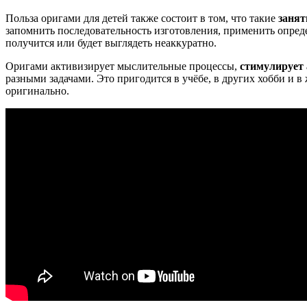
Польза оригами для детей также состоит в том, что такие
занят
запомнить последовательность изготовления, применить опред
получится или будет выглядеть неаккуратно.
Оригами активизирует мыслительные процессы,
стимулирует 
разными задачами. Это пригодится в учёбе, в других хобби и в
оригинально.