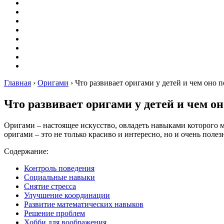
Оригами
Декупаж
Квиллинг
Пирография
Фелтинг
Схемы
Рейтинги
Сервисы
Главная
›
Оригами
›
Что развивает оригами у детей и чем оно 
Что развивает оригами у детей и чем он
Оригами – настоящее искусство, овладеть навыками которог
оригами – это не только красиво и интересно, но и очень полез
Содержание:
Контроль поведения
Социальные навыки
Снятие стресса
Улучшение координации
Развитие математических навыков
Решение проблем
Хобби для воображения