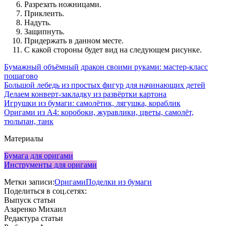
Разрезать ножницами.
Приклеить.
Надуть.
Защипнуть.
Придержать в данном месте.
С какой стороны будет вид на следующем рисунке.
Бумажный объёмный дракон своими руками: мастер-класс
пошагово
Большой лебедь из простых фигур для начинающих детей
Делаем конверт-закладку из развёртки картона
Игрушки из бумаги: самолётик, лягушка, кораблик
Оригами из А4: коробоки, журавлики, цветы, самолёт,
тюльпан, танк
Материалы
Бумага для оригами
Инструменты для оригами
Метки записи:
Оригами
Поделки из бумаги
Поделиться в соц.сетях:
Выпуск статьи
Азаренко Михаил
Редактура статьи