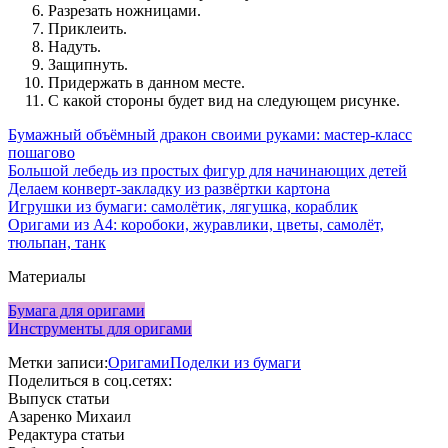
Разрезать ножницами.
Приклеить.
Надуть.
Защипнуть.
Придержать в данном месте.
С какой стороны будет вид на следующем рисунке.
Бумажный объёмный дракон своими руками: мастер-класс
пошагово
Большой лебедь из простых фигур для начинающих детей
Делаем конверт-закладку из развёртки картона
Игрушки из бумаги: самолётик, лягушка, кораблик
Оригами из А4: коробоки, журавлики, цветы, самолёт,
тюльпан, танк
Материалы
Бумага для оригами
Инструменты для оригами
Метки записи:
Оригами
Поделки из бумаги
Поделиться в соц.сетях:
Выпуск статьи
Азаренко Михаил
Редактура статьи