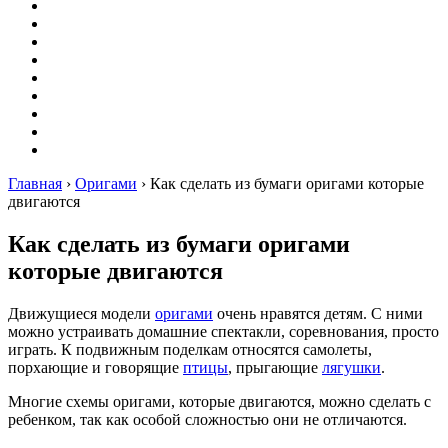
Вышивание
Оригами
Декупаж
Квиллинг
Пирография
Фелтинг
Схемы
Рейтинги
Сервисы
Главная
›
Оригами
›
Как сделать из бумаги оригами которые
двигаются
Как сделать из бумаги оригами
которые двигаются
Движущиеся модели
оригами
очень нравятся детям. С ними
можно устраивать домашние спектакли, соревнования, просто
играть. К подвижным поделкам относятся самолеты,
порхающие и говорящие
птицы
, прыгающие
лягушки
.
Многие схемы оригами, которые двигаются, можно сделать с
ребенком, так как особой сложностью они не отличаются.