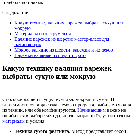
и небольшой навык.
Содержание:
Какую технику валяния варежек выбрать: сухую или
мокрую
Материалы и инструменты
Валяние варежек из шерсти: мастер-класс для
начинающих
Мокрое валяние из шерсти: варежки и их декор
Варежки валяные из шерсти: фото
Какую технику валяния варежек
выбрать: сухую или мокрую
Способов валяния существует два: мокрый и сухой. В
зависимости от вида создаваемого продукта, выбирается одна
из техник, или обе комбинируются.
Начинающим
важно не
ошибиться в выборе метода, иначе напрасно будут потрачены
материалы
и усилия.
Техника сухого фелтинга
. Метод представляет собой