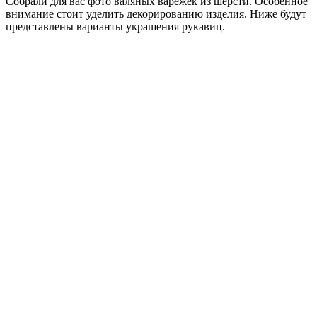
Собрали для вас фото валяных варежек из шерсти. Особенное
внимание стоит уделить декорированию изделия. Ниже будут
представлены варианты украшения рукавиц.