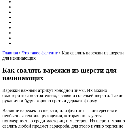
Вышивание
Оригами
Декупаж
Квиллинг
Пирография
Фелтинг
Схемы
Рейтинги
Сервисы
Главная
›
Что такое фелтинг
›
Как свалять варежки из шерсти
для начинающих
Как свалять варежки из шерсти для
начинающих
Варежки важный атрибут холодной зимы. Их можно
смастерить самостоятельно, сваляв из овечьей шерсти. Такие
рукавички будут хорошо греть и держать форму.
Валяние варежек из шерсти, или фелтинг — интересная и
необычная техника рукоделия, которая пользуется
популярностью среди мастериц и мастеров. Из шерсти можно
свалять любой предмет гардероба, для этого нужно терпение