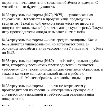
шерсти на начальном этапе создания объёмного изделия. С
мягкой тканью будет пружинить.
№32
треугольной формы (
№70, №7
5) — универсальная
грубая игла. Встречается в продаже чаще предыдущих
вариантов. Такой иглой можно валять жёсткую шерсть и
полутонкие виды тканей (включая ангорскую шерсть). Такую
иглу производители иногда называют «начальной».
№34
треугольной формы — игла средней толщины. Как и
№32
является универсальной, но встречается реже. В
основном продаётся в виде «ассорти» из 7 видов игл — с №32
по №42.
№36
треугольной формы (
№60
) — всё ещё довольно грубая
игла, которую у российских производителей называется
«рабочей». Она также пригодится для начальной обработки, а
также в качестве вспомогательной иглы в работе с
аппликацией. Может обрабатывать любые виды шерсти.
№38
треугольной формы — почти не встречается у
производителей из России. У иностранных брендов она
считается универсальной и требуется для разравнивания
поверхности.