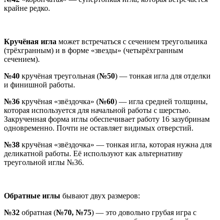
крайне редко.
Кручёная игла
может встречаться с сечением треугольника
(трёхгранным) и в форме «звезды» (четырёхгранным
сечением).
№40
кручёная треугольная (
№50
) — тонкая игла для отделки
и финишной работы.
№36
кручёная «звёздочка» (
№60
) — игла средней толщины,
которая используется для начальной работы с шерстью.
Закрученная форма иглы обеспечивает работу 16 зазубринам
одновременно. Почти не оставляет видимых отверстий.
№38
кручёная «звёздочка» — тонкая игла, которая нужна для
деликатной работы. Её используют как альтернативу
треугольной иглы №36.
Обратные иглы
бывают двух размеров:
№32
обратная (
№70, №75
) — это довольно грубая игра с