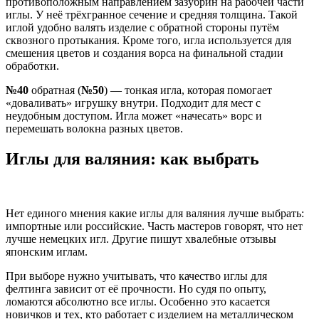
противоположным направлением зазубрин на рабочей части
иглы. У неё трёхгранное сечение и средняя толщина. Такой
иглой удобно валять изделие с обратной стороны путём
сквозного протыкания. Кроме того, игла используется для
смешения цветов и создания ворса на финальной стадии
обработки.
№40
обратная (
№50
) — тонкая игла, которая помогает
«доваливать» игрушку внутри. Подходит для мест с
неудобным доступом. Игла может «начесать» ворс и
перемешать волокна разных цветов.
Иглы для валяния: как выбрать
Нет единого мнения какие иглы для валяния лучше выбрать:
импортные или российские. Часть мастеров говорят, что нет
лучше немецких игл. Другие пишут хвалебные отзывы
японским иглам.
При выборе нужно учитывать, что качество иглы для
фелтинга зависит от её прочности. Но судя по опыту,
ломаются абсолютно все иглы. Особенно это касается
новичков и тех, кто работает с изделием на металлическом