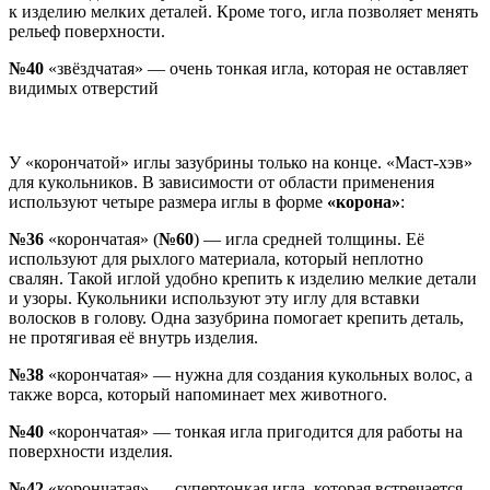
к изделию мелких деталей. Кроме того, игла позволяет менять
рельеф поверхности.
№40
«звёздчатая» — очень тонкая игла, которая не оставляет
видимых отверстий
У «корончатой» иглы зазубрины только на конце. «Маст-хэв»
для кукольников. В зависимости от области применения
используют четыре размера иглы в форме
«корона»
:
№36
«корончатая» (
№60
) — игла средней толщины. Её
используют для рыхлого материала, который неплотно
свалян. Такой иглой удобно крепить к изделию мелкие детали
и узоры. Кукольники используют эту иглу для вставки
волосков в голову. Одна зазубрина помогает крепить деталь,
не протягивая её внутрь изделия.
№38
«корончатая» — нужна для создания кукольных волос, а
также ворса, который напоминает мех животного.
№40
«корончатая» — тонкая игла пригодится для работы на
поверхности изделия.
№42
«корончатая» — супертонкая игла, которая встречается