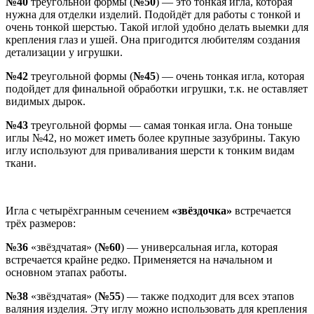
№40
треугольной формы (
№50
) — это тонкая игла, которая
нужна для отделки изделий. Подойдёт для работы с тонкой и
очень тонкой шерстью. Такой иглой удобно делать выемки для
крепления глаз и ушей. Она пригодится любителям создания
детализации у игрушки.
№42
треугольной формы (
№45
) — очень тонкая игла, которая
подойдет для финальной обработки игрушки, т.к. не оставляет
видимых дырок.
№43
треугольной формы — самая тонкая игла. Она тоньше
иглы №42, но может иметь более крупные зазубрины. Такую
иглу используют для приваливания шерсти к тонким видам
ткани.
Игла с четырёхгранным сечением
«звёздочка»
встречается
трёх размеров:
№36
«звёздчатая» (
№60
) — универсальная игла, которая
встречается крайне редко. Применяется на начальном и
основном этапах работы.
№38
«звёздчатая» (
№55
) — также подходит для всех этапов
валяния изделия. Эту иглу можно использовать для крепления