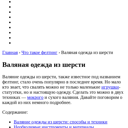
Вышивание
Оригами
Декупаж
Квиллинг
Пирография
Фелтинг
Схемы
Рейтинги
Сервисы
Главная
›
Что такое фелтинг
›
Валяная одежда из шерсти
Валяная одежда из шерсти
Валяние одежды из шерсти, также известное под названием
фелтинг, стало очень популярно в последнее время. Но мало
кто знает, что свалять можно не только маленькие
игрушки
-
статуэтки, но и настоящую одежду. Сделать это можно в двух
техниках —
мокрого
и сухого валяния. Давайте поговорим о
каждой из них немного подробнее.
Содержание:
Валяние одежды из шерсти: способы и техники
Необходимые инструменты и материалы