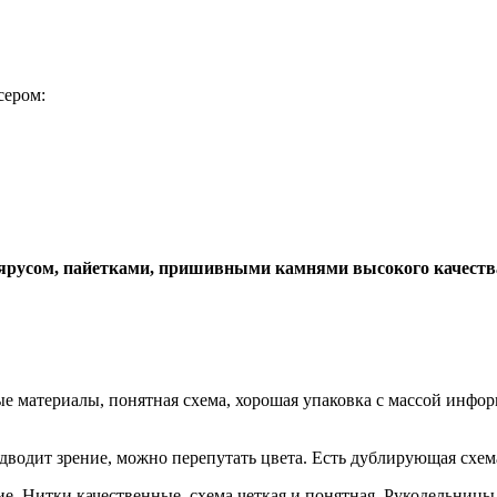
сером:
лярусом, пайетками, пришивными камнями высокого качеств
 материалы, понятная схема, хорошая упаковка с массой инфор
подводит зрение, можно перепутать цвета. Есть дублирующая схем
е. Нитки качественные, схема четкая и понятная. Рукодельниц