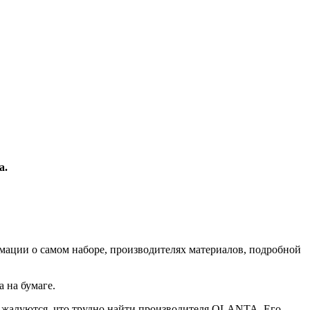
а.
мации о самом наборе, производителях материалов, подробной
а на бумаге.
ы жалуются, что трудно найти производителя OLANTA. Его