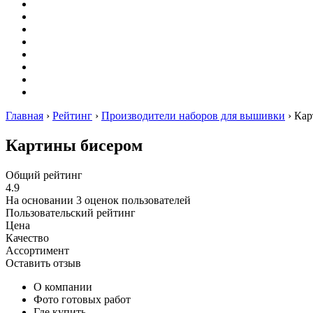
Оригами
Декупаж
Квиллинг
Пирография
Фелтинг
Схемы
Рейтинги
Сервисы
Главная
›
Рейтинг
›
Производители наборов для вышивки
›
Кар
Картины бисером
Общий рейтинг
4.9
На основании
3
оценок пользователей
Пользовательский рейтинг
Цена
Качество
Ассортимент
Оставить отзыв
О компании
Фото готовых работ
Где купить