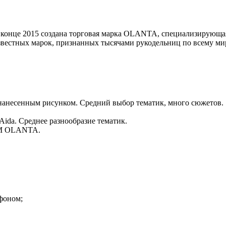
 конце 2015 создана торговая марка OLANTA, специализирующая
звестных марок, признанных тысячами рукодельниц по всему ми
 нанесенным рисунком. Средний выбор тематик, много сюжетов.
Aida. Среднее разнообразие тематик.
ТМ OLANTA.
 фоном;