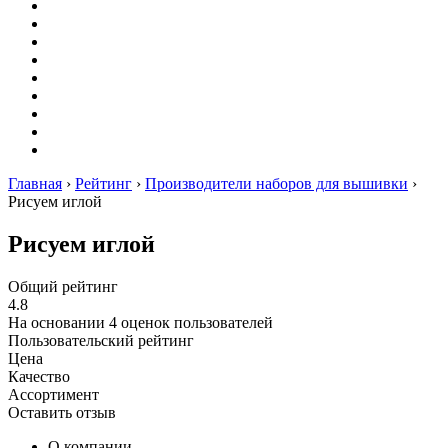
Вышивание
Оригами
Декупаж
Квиллинг
Пирография
Фелтинг
Схемы
Рейтинги
Сервисы
Главная
›
Рейтинг
›
Производители наборов для вышивки
›
Рисуем иглой
Рисуем иглой
Общий рейтинг
4.8
На основании
4
оценок пользователей
Пользовательский рейтинг
Цена
Качество
Ассортимент
Оставить отзыв
О компании