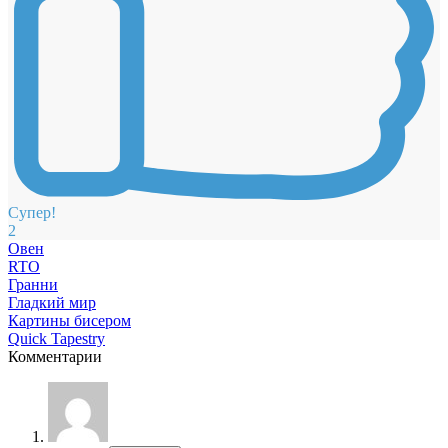
Супер!
2
Овен
RTO
Гранни
Гладкий мир
Картины бисером
Quick Tapestry
Комментарии