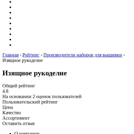
Вышивание
Оригами
Декупаж
Квиллинг
Пирография
Фелтинг
Схемы
Рейтинги
Сервисы
Главная
›
Рейтинг
›
Производители наборов для вышивки
›
Изящное рукоделие
Изящное рукоделие
Общий рейтинг
4.8
На основании
2
оценок пользователей
Пользовательский рейтинг
Цена
Качество
Ассортимент
Оставить отзыв
О компании