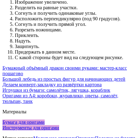
Изображение увеличено.
Разделить на равные участки.
Согнуть и получить одинаковые углы.
Расположить перпендикулярно (под 90 градусов).
Согнуть и получить прямой угол.
Разрезать ножницами.
Приклеить.
Надуть.
Защипнуть.
Придержать в данном месте.
С какой стороны будет вид на следующем рисунке.
Бумажный объёмный дракон своими руками: мастер-класс
пошагово
Большой лебедь из простых фигур для начинающих детей
Делаем конверт-закладку из развёртки картона
Игрушки из бумаги: самолётик, лягушка, кораблик
Оригами из А4: коробоки, журавлики, цветы, самолёт,
тюльпан, танк
Материалы
Бумага для оригами
Инструменты для оригами