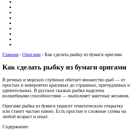
Вышивание
Оригами
Декупаж
Квиллинг
Пирография
Фелтинг
Схемы
Рейтинги
Сервисы
Главная
›
Оригами
›
Как сделать рыбку из бумаги оригами
Как сделать рыбку из бумаги оригами
В речных и морских глубинах обитает множество рыб — от
простых и невероятно красивых до страшных, причудливых и
удивительных. В русских сказках рыбка наделена
волшебными способностями — выполняет заветные желания.
Оригами рыбка из бумаги украсит тематическую открытку
или станет частью панно. Есть простые и сложные схемы на
любой возраст и опыт.
Содержание: