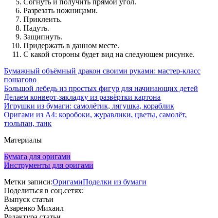
Согнуть и получить прямой угол.
Разрезать ножницами.
Приклеить.
Надуть.
Защипнуть.
Придержать в данном месте.
С какой стороны будет вид на следующем рисунке.
Бумажный объёмный дракон своими руками: мастер-класс
пошагово
Большой лебедь из простых фигур для начинающих детей
Делаем конверт-закладку из развёртки картона
Игрушки из бумаги: самолётик, лягушка, кораблик
Оригами из А4: коробоки, журавлики, цветы, самолёт,
тюльпан, танк
Материалы
Бумага для оригами
Инструменты для оригами
Метки записи:
Оригами
Поделки из бумаги
Поделиться в соц.сетях:
Выпуск статьи
Азаренко Михаил
Редактура статьи