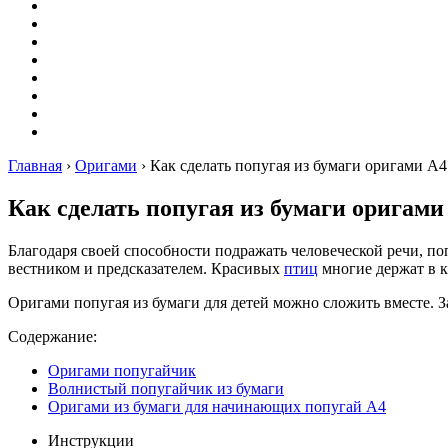
Оригами
Декупаж
Квиллинг
Пирография
Фелтинг
Схемы
Рейтинги
Сервисы
Главная
›
Оригами
›
Как сделать попугая из бумаги оригами А4
Как сделать попугая из бумаги оригами
Благодаря своей способности подражать человеческой речи, п
вестником и предсказателем. Красивых
птиц
многие держат в 
Оригами попугая из бумаги для детей можно сложить вместе. З
Содержание:
Оригами попугайчик
Волнистый попугайчик из бумаги
Оригами из бумаги для начинающих попугай А4
Инструкции