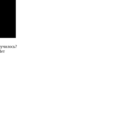
училось?
Нет