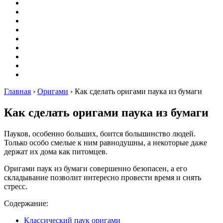
Вышивание
Оригами
Декупаж
Квиллинг
Пирография
Фелтинг
Схемы
Рейтинги
Сервисы
Главная
›
Оригами
›
Как сделать оригами паука из бумаги
Как сделать оригами паука из бумаги
Пауков, особенно больших, боится большинство людей.
Только особо смелые к ним равнодушны, а некоторые даже
держат их дома как питомцев.
Оригами паук из бумаги совершенно безопасен, а его
складывание позволит интересно провести время и снять
стресс.
Содержание:
Классический паук оригами